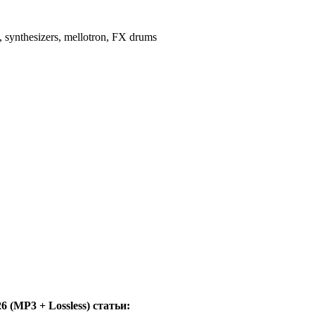
s, synthesizers, mellotron, FX drums
6 (MP3 + Lossless)
статьи: