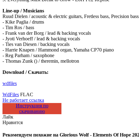
Line-up / Musicians
Ruud Dielen / acoustic & electric guitars, Fretless bass, Precision bas
- Kike Paglia / drums
- Tim Ros / bass
- Frank van der Borg / lead & backing vocals
- Jyoti Verhoeff / lead & backing vocals
- Ties van Diesen / backing vocals
- Harrie Knapen / Hammond organ, Yamaha CP70 piano
- Reg Parham / saxophone
- Thomas Zunk () / theremin, mellotron
Download / Скачать:
wdfiles
WdFiles
FLAC
Не работает ссылка
Инструкция по
скачиванию
Лайк
Нравится
Рекомендуем похожие на
Glorious Wolf - Elements Of Hope 202