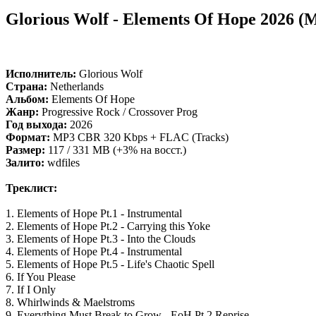
Glorious Wolf - Elements Of Hope 2026 (M
Исполнитель:
Glorious Wolf
Страна:
Netherlands
Альбом:
Elements Of Hope
Жанр:
Progressive Rock / Crossover Prog
Год выхода:
2026
Формат:
MP3 CBR 320 Kbps + FLAC (Tracks)
Размер:
117 / 331 MB (+3% на восст.)
Залито:
wdfiles
Треклист:
1. Elements of Hope Pt.1 - Instrumental
2. Elements of Hope Pt.2 - Carrying this Yoke
3. Elements of Hope Pt.3 - Into the Clouds
4. Elements of Hope Pt.4 - Instrumental
5. Elements of Hope Pt.5 - Life's Chaotic Spell
6. If You Please
7. If I Only
8. Whirlwinds & Maelstroms
9. Everything Must Break to Grow - EoH Pt.2 Reprise