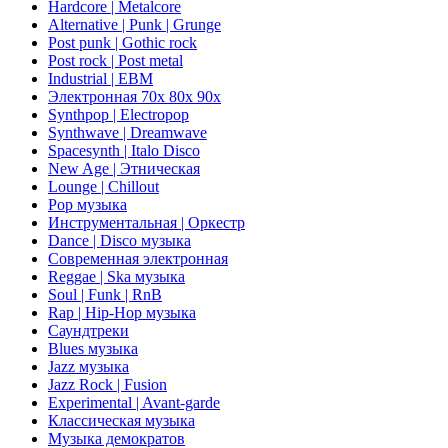
Hardcore | Metalcore
Alternative | Punk | Grunge
Post punk | Gothic rock
Post rock | Post metal
Industrial | EBM
Электронная 70х 80х 90х
Synthpop | Electropop
Synthwave | Dreamwave
Spacesynth | Italo Disco
New Age | Этническая
Lounge | Chillout
Pop музыка
Инструментальная | Оркестр
Dance | Disco музыка
Современная электронная
Reggae | Ska музыка
Soul | Funk | RnB
Rap | Hip-Hop музыка
Саундтреки
Blues музыка
Jazz музыка
Jazz Rock | Fusion
Experimental | Avant-garde
Классическая музыка
Музыка демократов