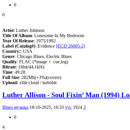
0
0
Artist
: Luther Johnson
Title Of Album
: Lonesome In My Bedroom
Year Of Release
: 1975/1992
Label (Catalog#)
:Evidence
[ECD 26005-2]
Country:
: USA
Genre
: Chicago Blues, Electric Blues
Quality
: FLAC (*image + .cue,log)
Bitrate
: 16bit/44.1kHz
Time
: 49:28
Full Size
: 282Mb(+3%)(covers)
Upload:
xfile.cloud / turbobit
Luther Allison - Soul Fixin’ Man (1994) Lo
Blues музыка
18-10-2025, 16:33
vyc
1924
3
0
4