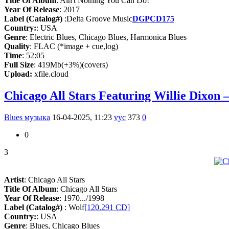
Title Of Album
: Ain't Nothing You Can Do!
Year Of Release
: 2017
Label (Catalog#)
:Delta Groove Music
DGPCD175
Country:
: USA
Genre
: Electric Blues, Chicago Blues, Harmonica Blues
Quality
: FLAC (*image + cue,log)
Time
: 52:05
Full Size
: 419Mb(+3%)(covers)
Upload:
xfile.cloud
Chicago All Stars Featuring Willie Dixon –
Blues музыка
16-04-2025, 11:23
vyc
373
0
0
3
Artist
: Chicago All Stars
Title Of Album
: Chicago All Stars
Year Of Release
: 1970.../1998
Label (Catalog#)
: Wolf
[120.291 CD]
Country:
: USA
Genre
: Blues, Chicago Blues