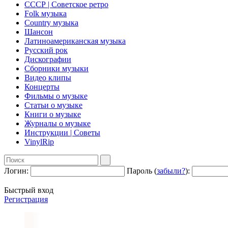
СССР | Советское ретро
Folk музыка
Country музыка
Шансон
Латиноамериканская музыка
Русский рок
Дискографии
Сборники музыки
Видео клипы
Концерты
Фильмы о музыке
Статьи о музыке
Книги о музыке
Журналы о музыке
Инструкции | Советы
VinylRip
Логин:
Пароль (
забыли?
):
Быстрый вход
Регистрация