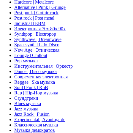
Hardcore | Metalcore
Alternative | Punk | Grunge
Post punk | Gothic rock
Post rock | Post metal
Industrial | EBM
Электронная 70х 80х 90х
Synthpop | Electropop
Synthwave | Dreamwave
Spacesynth | Italo Disco
New Age | Этническая
Lounge | Chillout
Pop музыка
Инструментальная | Оркестр
Dance | Disco музыка
Современная электронная
Reggae | Ska музыка
Soul | Funk | RnB
Rap | Hip-Hop музыка
Саундтреки
Blues музыка
Jazz музыка
Jazz Rock | Fusion
Experimental | Avant-garde
Классическая музыка
Музыка демократов