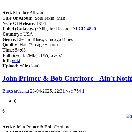
Artist
: Luther Allison
Title Of Album
: Soul Fixin’ Man
Year Of Release
: 1994
Label (Catalog#)
:Alligator Records
ALCD 4820
Country:
: USA
Genre
: Electric Blues, Chicago Blues
Quality
: Flac (*image + .cue)
Time
: 54:03
Full Size
: 332Mb(+3%)(covers)
Info
:
wiki
Upload:
xfile.cloud
John Primer & Bob Corritore - Ain't Noth
Blues музыка
23-04-2025, 22:31
vyc
754
1
0
6
Artist
: John Primer & Bob Corritore