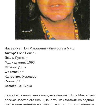
Название:
Пол Маккартни - Личность и Миф
Автор:
Росс Бенсон
Язык:
Русский
Год издания:
1993
Страниц:
157
Формат:
pdf
Качество:
Хорошее
Размер:
1mb
Залито на:
Cloud
Книга была написана к пятидесятилетию Пола Маккартни,
рассказывает о его жизни, юности, как мальчик из бедной
семьи стал кумиром миллионов и сам стал миллионером.