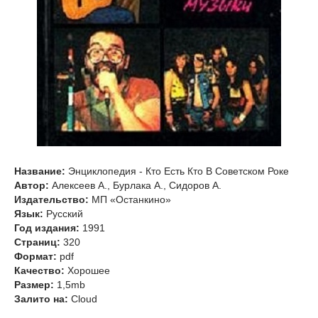
Название:
Энциклопедия - Кто Есть Кто В Советском Роке
Автор:
Алексеев А., Бурлака А., Сидоров А.
Издательство:
МП «Останкино»
Язык:
Русский
Год издания:
1991
Страниц:
320
Формат:
pdf
Качество:
Хорошее
Размер:
1,5mb
Залито на:
Cloud