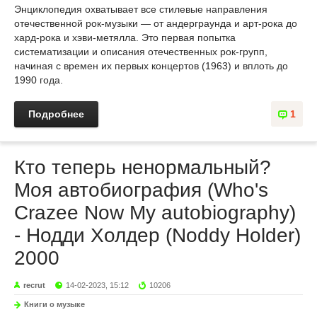
Энциклопедия охватывает все стилевые направления
отечественной рок-музыки — от андерграунда и арт-рока до
xард-рокa и хэви-метялла. Это первая попытка
систематизации и описания отечественных рок-групп,
начиная с времен их первых концертов (1963) и вплоть до
1990 года.
Подробнее
1
Кто теперь ненормальный?
Моя автобиография (Who's
Crazee Now My autobiography)
- Нодди Холдер (Noddy Holder)
2000
recrut
14-02-2023, 15:12
10206
Книги о музыке