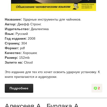
Название:
Ударные инструменты для чайников.
Автор:
Джефф Стронг.
Издательство:
Диалектика
Язык:
Русский
Год издания:
2008
Страниц:
304
Формат:
pdf
Качество:
Хорошее
Размер:
152mb
Залито на:
Cloud
Это издание для тех кто хочет освоить ударную установку. К
книге прилагаются и аудиоуроки.
Подробнее
2
Алексеев А., Бурлака А.,