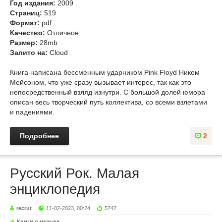
Год издания:
2009
Страниц:
519
Формат:
pdf
Качество:
Отличное
Размер:
28mb
Залито на:
Cloud
Книга написана бессменным ударником Pink Floyd Ником
Мейсоном, что уже сразу вызывает интерес, так как это
непосредственный взляд изнутри. С большой долей юмора
описан весь творческий путь коллектива, со всеми взлетами
и падениями.
Подробнее
2
Русский Рок. Малая
энциклопедия
recrut
11-02-2023, 00:24
5747
Книги о музыке