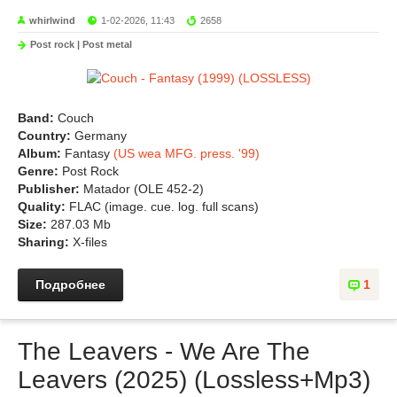
whirlwind
1-02-2026, 11:43
2658
Post rock | Post metal
Band:
Couch
Country:
Germany
Album:
Fantasy
(US wea MFG. press. '99)
Genre:
Post Rock
Publisher:
Matador (OLE 452-2)
Quality:
FLAC (image. cue. log. full scans)
Size:
287.03 Mb
Sharing:
X-files
Подробнее
1
The Leavers - We Are The
Leavers (2025) (Lossless+Mp3)