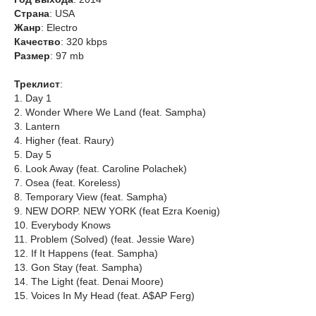
Страна
: USA
Жанр
: Electro
Качество
: 320 kbps
Размер
: 97 mb
Треклист
:
1. Day 1
2. Wonder Where We Land (feat. Sampha)
3. Lantern
4. Higher (feat. Raury)
5. Day 5
6. Look Away (feat. Caroline Polachek)
7. Osea (feat. Koreless)
8. Temporary View (feat. Sampha)
9. NEW DORP. NEW YORK (feat Ezra Koenig)
10. Everybody Knows
11. Problem (Solved) (feat. Jessie Ware)
12. If It Happens (feat. Sampha)
13. Gon Stay (feat. Sampha)
14. The Light (feat. Denai Moore)
15. Voices In My Head (feat. A$AP Ferg)