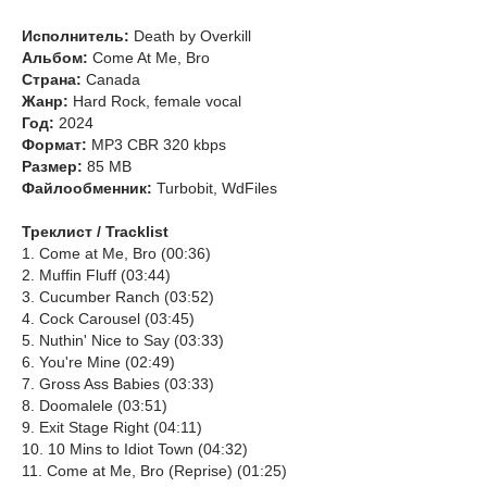
Исполнитель:
Death by Overkill
Альбом:
Come At Me, Bro
Страна:
Canada
Жанр:
Hard Rock, female vocal
Год:
2024
Формат:
MP3 CBR 320 kbps
Размер:
85 MB
Файлообменник:
Turbobit, WdFiles
Треклист / Tracklist
1. Come at Me, Bro (00:36)
2. Muffin Fluff (03:44)
3. Cucumber Ranch (03:52)
4. Cock Carousel (03:45)
5. Nuthin' Nice to Say (03:33)
6. You're Mine (02:49)
7. Gross Ass Babies (03:33)
8. Doomalele (03:51)
9. Exit Stage Right (04:11)
10. 10 Mins to Idiot Town (04:32)
11. Come at Me, Bro (Reprise) (01:25)