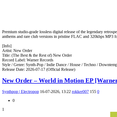
Premium studio-grade lossless digital release of the legendary retros
anthems and rare club versions in pristine FLAC and 320kbps MP3 form
[Info]
Artist: New Order
Title: (The Best & the Rest of) New Order
Record Label: Warner Records
Style / Genre: Synth-Pop / Indie Dance / House / Techno / Downte
Release Date: 2026-07-17 (Official Release)
New Order – World in Motion EP [Warner 
Synthpop | Electropop
16-07-2026, 13:22
rokker007
155
0
0
1