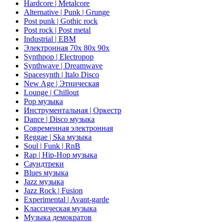
Hardcore | Metalcore
Alternative | Punk | Grunge
Post punk | Gothic rock
Post rock | Post metal
Industrial | EBM
Электронная 70х 80х 90х
Synthpop | Electropop
Synthwave | Dreamwave
Spacesynth | Italo Disco
New Age | Этническая
Lounge | Chillout
Pop музыка
Инструментальная | Оркестр
Dance | Disco музыка
Современная электронная
Reggae | Ska музыка
Soul | Funk | RnB
Rap | Hip-Hop музыка
Саундтреки
Blues музыка
Jazz музыка
Jazz Rock | Fusion
Experimental | Avant-garde
Классическая музыка
Музыка демократов