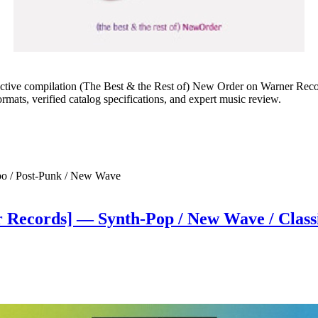
pective compilation (The Best & the Rest of) New Order on Warner Recor
ats, verified catalog specifications, and expert music review.
mpo / Post-Punk / New Wave
Records] — Synth-Pop / New Wave / Classi