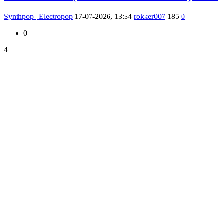
Synthpop | Electropop
17-07-2026, 13:34
rokker007
185
0
0
4