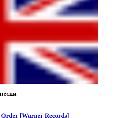
 песни
w Order [Warner Records]