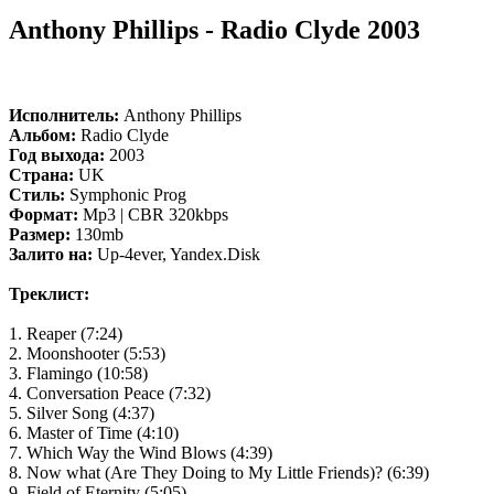
Anthony Phillips - Radio Clyde 2003
Исполнитель:
Anthony Phillips
Альбом:
Radio Clyde
Год выхода:
2003
Страна:
UK
Стиль:
Symphonic Prog
Формат:
Mp3 | CBR 320kbps
Размер:
130mb
Залито на:
Up-4ever, Yandex.Disk
Треклист:
1. Reaper (7:24)
2. Moonshooter (5:53)
3. Flamingo (10:58)
4. Conversation Peace (7:32)
5. Silver Song (4:37)
6. Master of Time (4:10)
7. Which Way the Wind Blows (4:39)
8. Now what (Are They Doing to My Little Friends)? (6:39)
9. Field of Eternity (5:05)