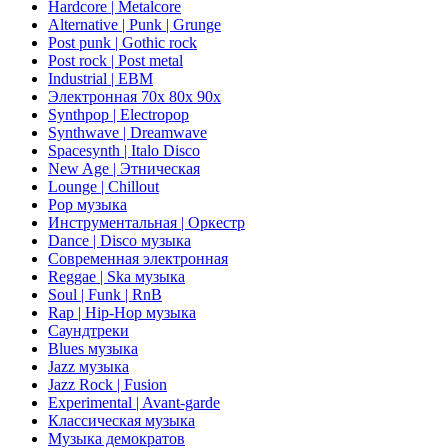
Hardcore | Metalcore
Alternative | Punk | Grunge
Post punk | Gothic rock
Post rock | Post metal
Industrial | EBM
Электронная 70х 80х 90х
Synthpop | Electropop
Synthwave | Dreamwave
Spacesynth | Italo Disco
New Age | Этническая
Lounge | Chillout
Pop музыка
Инструментальная | Оркестр
Dance | Disco музыка
Современная электронная
Reggae | Ska музыка
Soul | Funk | RnB
Rap | Hip-Hop музыка
Саундтреки
Blues музыка
Jazz музыка
Jazz Rock | Fusion
Experimental | Avant-garde
Классическая музыка
Музыка демократов