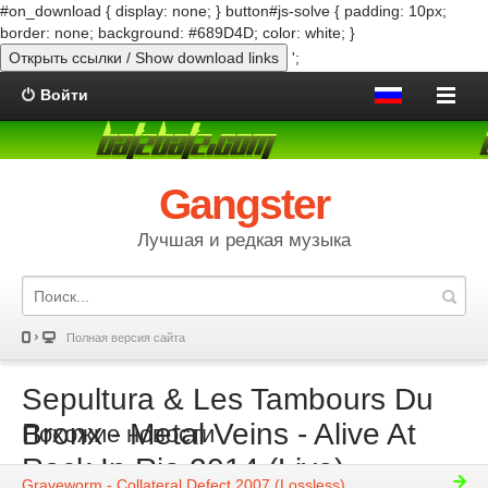
#on_download { display: none; } button#js-solve { padding: 10px;
border: none; background: #689D4D; color: white; }
Открыть ссылки / Show download links
';
Войти
Gangster
Лучшая и редкая музыка
Полная версия сайта
Sepultura & Les Tambours Du
Bronx - Metal Veins - Alive At
Похожие новости
Rock In Rio 2014 (Live)
Graveworm - Collateral Defect 2007 (Lossless)