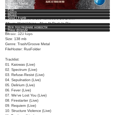
Hard Rock
Heavy Metal
Electronic
Pop
Disco
Blues
Soul | Funk
Artist: Sepultura & Les Tambours Du Bronx
Jazz
Album: Metal Veins - Alive At Rock In Rio
Все последние новости
Country: Brasil
Наш форум
Полная версия сайта
Bitrate: 320 kbps
Size: 138 mb
Genre: Trash/Groove Metal
FileHoster: RusFolder
Tracklist:
01. Kaiowas (Live)
02. Spectrum (Live)
03. Refuse-Resist (Live)
04. Sepulnation (Live)
05. Delirium (Live)
06. Fever (Live)
07. We've Lost You (Live)
08. Firestarter (Live)
09. Requiem (Live)
10. Structure Violence (Live)