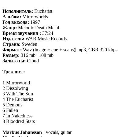
Исполнитель:
Eucharist
Альбом:
Mirrorworlds
Год выхода:
1997
Жанр:
Melodic Death Metal
Время звучания :
37:24
Издатель:
WAR Music Records
Страна:
Sweden
Формат:
Wav (image + cue + scans)| mp3, CBR 320 kbps
Размер:
316 mb | 108 mb
Залито на:
Cloud
Треклист:
1 Mirrorworld
2 Dissolwing
3 With The Sun
4 The Eucharist
5 Demons
6 Fallen
7 In Nakedness
8 Bloodred Stars
Markus Johansson
- vocals, guitar