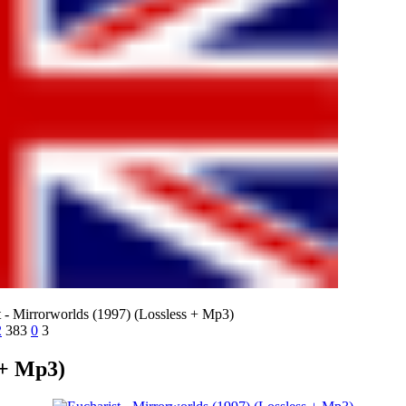
 - Mirrorworlds (1997) (Lossless + Mp3)
2
383
0
3
 + Mp3)