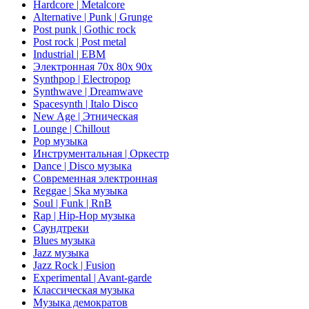
Hardcore | Metalcore
Alternative | Punk | Grunge
Post punk | Gothic rock
Post rock | Post metal
Industrial | EBM
Электронная 70х 80х 90х
Synthpop | Electropop
Synthwave | Dreamwave
Spacesynth | Italo Disco
New Age | Этническая
Lounge | Chillout
Pop музыка
Инструментальная | Оркестр
Dance | Disco музыка
Современная электронная
Reggae | Ska музыка
Soul | Funk | RnB
Rap | Hip-Hop музыка
Саундтреки
Blues музыка
Jazz музыка
Jazz Rock | Fusion
Experimental | Avant-garde
Классическая музыка
Музыка демократов