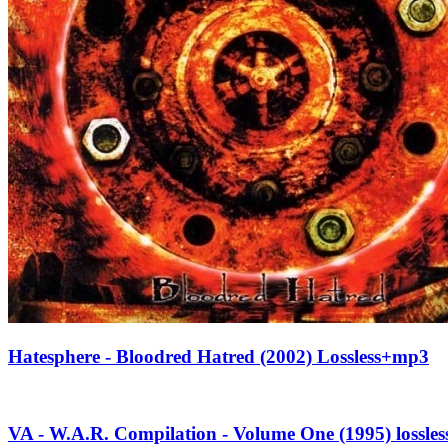
Hatesphere - Bloodred Hatred (2002) Lossless+mp3
VA - W.A.R. Compilation - Volume One (1995) lossle