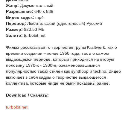
Жанр:
Документальный
Разрешение:
640 x 536
Видео кодек:
mp4
Перевод:
Любительcкий (одноголосый) Русский
Размер:
920.53 Mb
Залито:
turbobit.net
Фильм рассказывает о творчестве групы Kraftwerk, как о
времени создания – конце 1960 года, так и о самом
выдающемся периоде, который приходится на вторую
половину 1970-х - 1980-е, ознаменовавшимися
популярностью таких стилей как synthpop и techno. Видео
включает в себя кадры о творчестве выдающегося
коллектива, которые нигде не были показаны ранее.
Download / Скачать:
turbobit.net