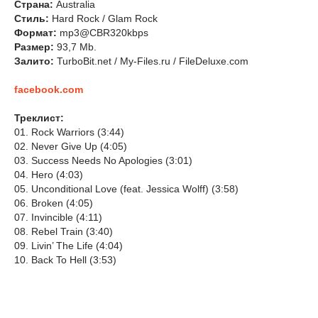
Страна:
Australia
Стиль:
Hard Rock / Glam Rock
Формат:
mp3@CBR320kbps
Размер:
93,7 Mb.
Залито:
TurboBit.net / My-Files.ru / FileDeluxe.com
facebook.com
Треклист:
01. Rock Warriors (3:44)
02. Never Give Up (4:05)
03. Success Needs No Apologies (3:01)
04. Hero (4:03)
05. Unconditional Love (feat. Jessica Wolff) (3:58)
06. Broken (4:05)
07. Invincible (4:11)
08. Rebel Train (3:40)
09. Livin’ The Life (4:04)
10. Back To Hell (3:53)