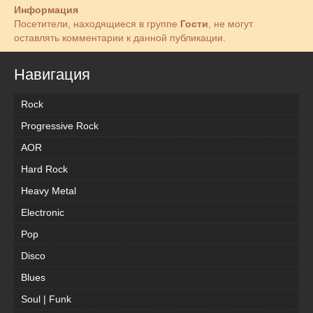
Информация
Посетители, находящиеся в группе
Гости
, не могут
оставлять комментарии к данной публикации.
Навигация
Rock
Progressive Rock
AOR
Hard Rock
Heavy Metal
Electronic
Pop
Disco
Blues
Soul | Funk