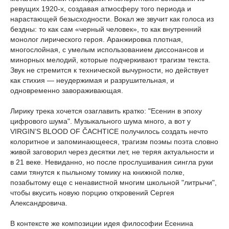
ревущих 1920-х, создавая атмосферу того периода и
нарастающей безысходности. Вокал же звучит как голоса из
бездны: то как сам «черный человек», то как внутренний
монолог лирического героя. Аранжировка плотная,
многослойная, с умелым использованием диссонансов и
минорных мелодий, которые подчеркивают трагизм текста.
Звук не стремится к технической вычурности, но действует
как стихия — неудержимая и разрушительная, и
одновременно завораживающая.
Лирику трека хочется озаглавить кратко: "Есенин в эпоху
цифрового шума". Музыкального шума много, а вот у
VIRGIN’S BLOOD OF ČACHTICE получилось создать нечто
колоритное и запоминающееся, трагизм поэмы поэта словно
живой заговорил через десятки лет, не теряя актуальности и
в 21 веке. Невиданно, но после прослушивания сингла руки
сами тянутся к пыльному томику на книжной полке,
позабытому еще с ненавистной многим школьной "литрычи",
чтобы вкусить новую порцию откровений Сергея
Александровича.
В контексте же композиции идея философии Есенина