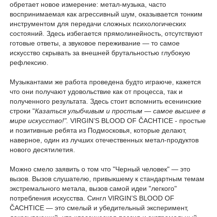
обретает новое измерение: метал-музыка, часто
воспринимаемая как агрессивный шум, оказывается тонким
инструментом для передачи сложных психологических
состояний. Здесь избегается прямолинейность, отсутствуют
готовые ответы, а звуковое переживание — то самое
искусство скрывать за внешней брутальностью глубокую
рефлексию.
Музыкантами же работа проведена будто играюче, кажется
что они получают удовольствие как от процесса, так и
полученного результата. Здесь стоит вспомнить есенинские
строки "
Казаться улыбчивым и простым — самое высшее в
мире искусство!".
VIRGIN’S BLOOD OF ČACHTICE - простые
и позитивные ребята из Подмосковья, которые делают,
наверное, один из лучших отечественных метал-продуктов
нового десятилетия.
Можно смело заявить о том что "Черный человек" — это
вызов. Вызов слушателю, привыкшему к стандартным темам
экстремального метала, вызов самой идеи "легкого"
потребления искусства. Сингл VIRGIN’S BLOOD OF
ČACHTICE — это смелый и убедительный эксперимент,