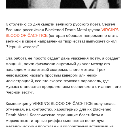
К столетию со дня смерти великого русского поэта Сергея
Есенина российская Blackened Death Metal группа
VIRGIN’S
BLOOD OF ČACHTICE
(которая обещает непременно стать
великой в своем направлении творчества) выпускает сингл
"Черный человек".
Эта работа не просто отдает дань уважения поэту, а создает
мощный, почти физически ощутимый диалог между его
наследием и эстетикой экстремального метала. Трек
невозможно назвать простым кавером или некой
иллюстрацией, все это скорее звуковая параллель, где
музыка становится продолжением есенинского отчаяния, его
"черной вести".
Композиция у VIRGIN’S BLOOD OF ČACHTICE получилась
отменная, на контрастах, характерных для их Blackened
Death Metal. Классические леденящие бласт-биты и
мерзлотные гитарные риффы сменяются почти дум-
металлическими проходами и колоритными вставками из