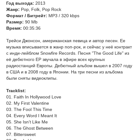
Год выхода:
2013
Жанр:
Pop, Folk, Pop Rock
Формат / Битрейт:
МР3 / 320 kbps
Размер:
90 Mb
Время:
00:35:36
Трейси Джонсон, американская певица и автор песен. Ее
музыка вписывается в жанр поп-рок, и сейчас у неё контракт
с инди-лейблом Snowfire Records. Песня "The Good Life" из
её дебютного ЕР звучала в эфире всех крупных
радиостанций Европы. Дебютный альбом вышел в 2007 году
в США и в 2008 году в Японии. На три песни из альбома
были сняты видеоклипы.
Tracklist:
01. Faith In Hollywood Love
02. My First Valentine
03. The Fool This Time
04. Every Word I Meant It
05. She Isn’t Like Me
06. The Ghost Between
07. Bittersweet