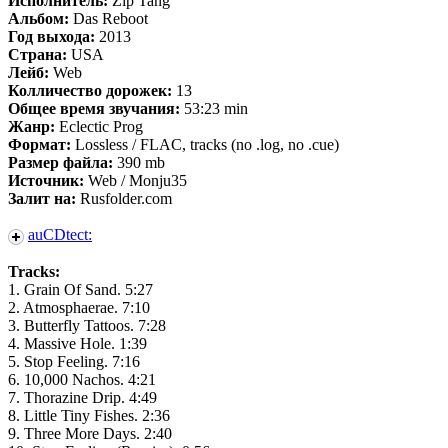
Исполнитель:
Zip Tang
Альбом:
Das Reboot
Год выхода:
2013
Страна:
USA
Лейб:
Web
Колличество дорожек:
13
Общее время звучания:
53:23 min
Жанр:
Eclectic Prog
Формат:
Lossless / FLAC, tracks (no .log, no .cue)
Размер файла:
390 mb
Источник:
Web / Monju35
Залит на:
Rusfolder.com
auCDtect:
Tracks:
1. Grain Of Sand. 5:27
2. Atmosphaerae. 7:10
3. Butterfly Tattoos. 7:28
4. Massive Hole. 1:39
5. Stop Feeling. 7:16
6. 10,000 Nachos. 4:21
7. Thorazine Drip. 4:49
8. Little Tiny Fishes. 2:36
9. Three More Days. 2:40