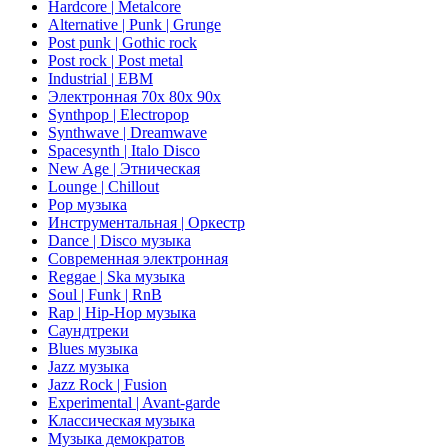
Hardcore | Metalcore
Alternative | Punk | Grunge
Post punk | Gothic rock
Post rock | Post metal
Industrial | EBM
Электронная 70х 80х 90х
Synthpop | Electropop
Synthwave | Dreamwave
Spacesynth | Italo Disco
New Age | Этническая
Lounge | Chillout
Pop музыка
Инструментальная | Оркестр
Dance | Disco музыка
Современная электронная
Reggae | Ska музыка
Soul | Funk | RnB
Rap | Hip-Hop музыка
Саундтреки
Blues музыка
Jazz музыка
Jazz Rock | Fusion
Experimental | Avant-garde
Классическая музыка
Музыка демократов