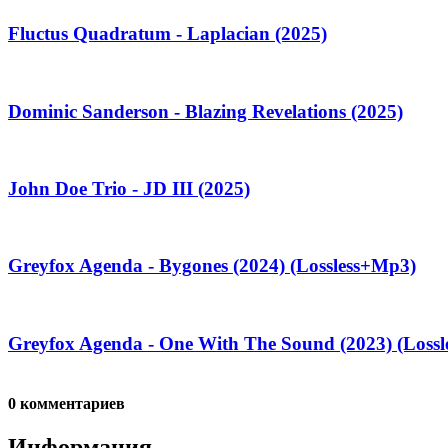
Fluctus Quadratum - Laplacian (2025)
Dominic Sanderson - Blazing Revelations (2025)
John Doe Trio - JD III (2025)
Greyfox Agenda - Bygones (2024) (Lossless+Mp3)
Greyfox Agenda - One With The Sound (2023) (Loss
0 комментариев
Информация