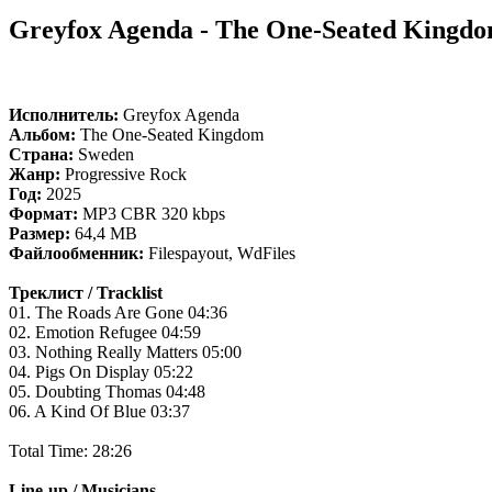
Greyfox Agenda - The One-Seated Kingdo
Исполнитель:
Greyfox Agenda
Альбом:
The One-Seated Kingdom
Страна:
Sweden
Жанр:
Progressive Rock
Год:
2025
Формат:
MP3 CBR 320 kbps
Размер:
64,4 MB
Файлообменник:
Filespayout, WdFiles
Треклист / Tracklist
01. The Roads Are Gone 04:36
02. Emotion Refugee 04:59
03. Nothing Really Matters 05:00
04. Pigs On Display 05:22
05. Doubting Thomas 04:48
06. A Kind Of Blue 03:37
Total Time: 28:26
Line-up / Musicians