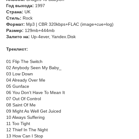
Год выхода:
1997
Страна:
UK
Стиль:
Rock
Формат:
Mp3 | CBR 320kbps+FLAC (image+cue+log)
Размер:
129mb+444mb
Залито на:
Up-4ever, Yandex.Disk
Треклист:
01 Flip The Switch
02 Anybody Seen My Baby_
03 Low Down
04 Already Over Me
05 Gunface
06 You Don't Have To Mean It
07 Out Of Control
08 Saint Of Me
09 Might As Well Get Juiced
10 Always Suffering
11 Too Tight
12 Thief In The Night
13 How Can I Stop