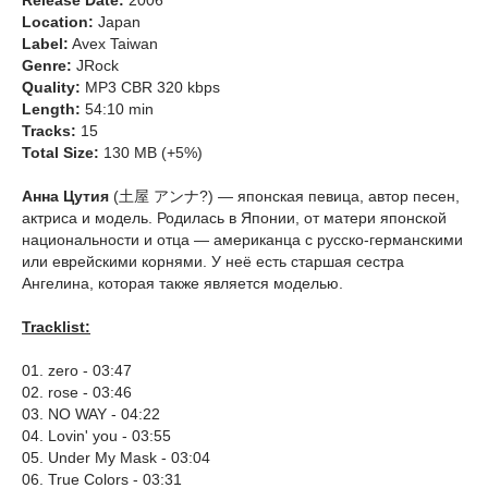
Release Date:
2006
Location:
Japan
Label:
Avex Taiwan
Genre:
JRock
Quality:
MP3 CBR 320 kbps
Length:
54:10 min
Tracks:
15
Total Size:
130 MB (+5%)
Анна Цутия
(土屋 アンナ?) — японская певица, автор песен,
актриса и модель. Родилась в Японии, от матери японской
национальности и отца — американца с русско-германскими
или еврейскими корнями. У неё есть старшая сестра
Ангелина, которая также является моделью.
Tracklist:
01. zero - 03:47
02. rose - 03:46
03. NO WAY - 04:22
04. Lovin' you - 03:55
05. Under My Mask - 03:04
06. True Colors - 03:31