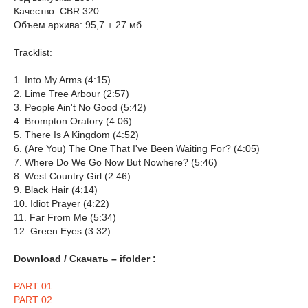
Качество: CBR 320
Объем архива: 95,7 + 27 мб
Tracklist:
1. Into My Arms (4:15)
2. Lime Tree Arbour (2:57)
3. People Ain't No Good (5:42)
4. Brompton Oratory (4:06)
5. There Is A Kingdom (4:52)
6. (Are You) The One That I've Been Waiting For? (4:05)
7. Where Do We Go Now But Nowhere? (5:46)
8. West Country Girl (2:46)
9. Black Hair (4:14)
10. Idiot Prayer (4:22)
11. Far From Me (5:34)
12. Green Eyes (3:32)
Download / Скачать – ifolder :
PART 01
PART 02