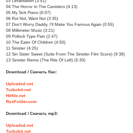
03 Levantation (3:51)
04 The Horror In The Canisters (4:13)
05 My Sick Piano (6:07)
06 Rot Not, Want Not (3:35)
07 Don't Worry Daddy, I'll Make You Famous Again (0:55)
08 Millimeter Music (3:21)
09 Pollock Type Pain (2:47)
10 The Eater Of Children (4:50)
11 Sinister (4:25)
12 Sin Sister Sweet (Suite From The Sinister Film Score) (9:38)
13 Sinister Remix (The Rite Of Left) (5:30)
Download / Скачать flac:
Uploaded.net
Turbobit.net
Hitfile.net
RusFolder.com
Download / Скачать mp3:
Uploaded.net
Turbobit.net