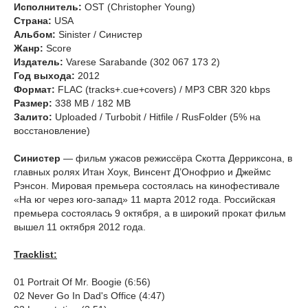
Исполнитель:
OST (Christopher Young)
Страна:
USA
Альбом:
Sinister / Синистер
Жанр:
Score
Издатель:
Varese Sarabande (302 067 173 2)
Год выхода:
2012
Формат:
FLAC (tracks+.cue+covers) / MP3 CBR 320 kbps
Размер:
338 MB / 182 MB
Залито:
Uploaded / Turbobit / Hitfile / RusFolder (5% на
восстановление)
Синистер
— фильм ужасов режиссёра Скотта Дерриксона, в
главных ролях Итан Хоук, Винсент Д’Онофрио и Джеймс
Рэнсон. Мировая премьера состоялась на кинофестивале
«На юг через юго-запад» 11 марта 2012 года. Российская
премьера состоялась 9 октября, а в широкий прокат фильм
вышел 11 октября 2012 года.
Tracklist:
01 Portrait Of Mr. Boogie (6:56)
02 Never Go In Dad's Office (4:47)