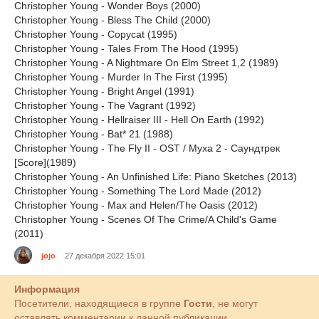
Christopher Young - Wonder Boys (2000)
Christopher Young - Bless The Child (2000)
Christopher Young - Copycat (1995)
Christopher Young - Tales From The Hood (1995)
Christopher Young - A Nightmare On Elm Street 1,2 (1989)
Christopher Young - Murder In The First (1995)
Christopher Young - Bright Angel (1991)
Christopher Young - The Vagrant (1992)
Christopher Young - Hellraiser III - Hell On Earth (1992)
Christopher Young - Bat* 21 (1988)
Christopher Young - The Fly II - OST / Муха 2 - Саундтрек
[Score](1989)
Christopher Young - An Unfinished Life: Piano Sketches (2013)
Christopher Young - Something The Lord Made (2012)
Christopher Young - Max and Helen/The Oasis (2012)
Christopher Young - Scenes Of The Crime/A Child's Game
(2011)
jojo
27 декабря 2022 15:01
Информация
Посетители, находящиеся в группе
Гости
, не могут
оставлять комментарии к данной публикации.