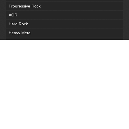
Progressive Rock
AOR
Hard Rock
Heavy Metal
Electronic
Pop
Disco
Blues
Soul | Funk
Jazz
Все последние новости
Наш форум
Полная версия сайта