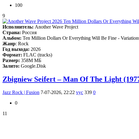
100
9
Исполнитель:
Another Wave Project
Страна:
Россия
Альбом:
Ten Million Dollars Or Everything Will Be Fine - Variation
Жанр
: Rock
Год выхода:
2026
Формат:
FLAC (tracks)
Размер:
358M МБ
Залито:
Google.Disk
Zbigniew Seifert – Man Of The Light (197
Jazz Rock | Fusion
7-07-2026, 22:22
vyc
339
0
0
11