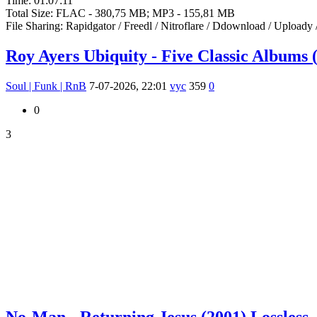
Time: 01:07:11
Total Size: FLAC - 380,75 MB; MP3 - 155,81 MB
File Sharing: Rapidgator / Freedl / Nitroflare / Ddownload / Uploady 
Roy Ayers Ubiquity - Five Classic Albums 
Soul | Funk | RnB
7-07-2026, 22:01
vyc
359
0
0
3
No-Man - Returning Jesus (2001) Lossless