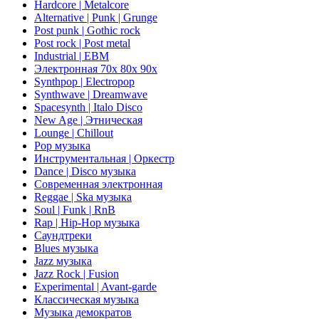
Hardcore | Metalcore
Alternative | Punk | Grunge
Post punk | Gothic rock
Post rock | Post metal
Industrial | EBM
Электронная 70х 80х 90х
Synthpop | Electropop
Synthwave | Dreamwave
Spacesynth | Italo Disco
New Age | Этническая
Lounge | Chillout
Pop музыка
Инструментальная | Оркестр
Dance | Disco музыка
Современная электронная
Reggae | Ska музыка
Soul | Funk | RnB
Rap | Hip-Hop музыка
Саундтреки
Blues музыка
Jazz музыка
Jazz Rock | Fusion
Experimental | Avant-garde
Классическая музыка
Музыка демократов