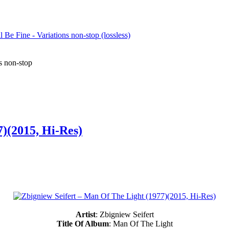
s non-stop
7)(2015, Hi-Res)
Artist
: Zbigniew Seifert
Title Of Album
: Man Of The Light