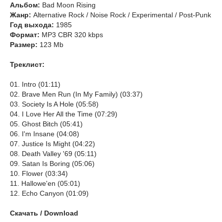
Альбом:
Bad Moon Rising
Жанр:
Alternative Rock / Noise Rock / Experimental / Post-Punk
Год выхода:
1985
Формат:
MP3 CBR 320 kbps
Размер:
123 Mb
Треклист:
01. Intro (01:11)
02. Brave Men Run (In My Family) (03:37)
03. Society Is A Hole (05:58)
04. I Love Her All the Time (07:29)
05. Ghost Bitch (05:41)
06. I'm Insane (04:08)
07. Justice Is Might (04:22)
08. Death Valley '69 (05:11)
09. Satan Is Boring (05:06)
10. Flower (03:34)
11. Hallowe'en (05:01)
12. Echo Canyon (01:09)
Скачать / Download