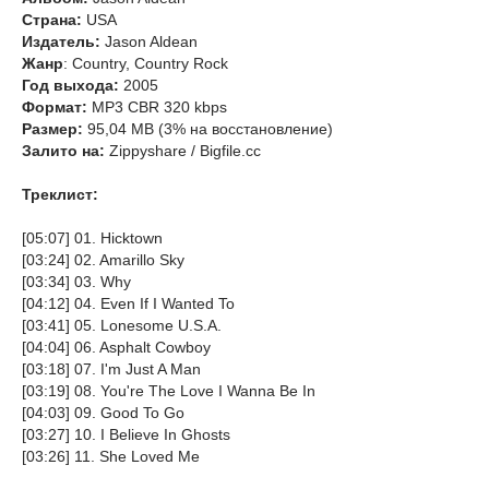
Страна:
USA
Издатель:
Jason Aldean
Жанр
: Country, Country Rock
Год выхода:
2005
Формат:
MP3 CBR 320 kbps
Размер:
95,04 MB (3% на восстановление)
Залито на:
Zippyshare / Bigfile.cc
Треклист:
[05:07] 01. Hicktown
[03:24] 02. Amarillo Sky
[03:34] 03. Why
[04:12] 04. Even If I Wanted To
[03:41] 05. Lonesome U.S.A.
[04:04] 06. Asphalt Cowboy
[03:18] 07. I'm Just A Man
[03:19] 08. You're The Love I Wanna Be In
[04:03] 09. Good To Go
[03:27] 10. I Believe In Ghosts
[03:26] 11. She Loved Me