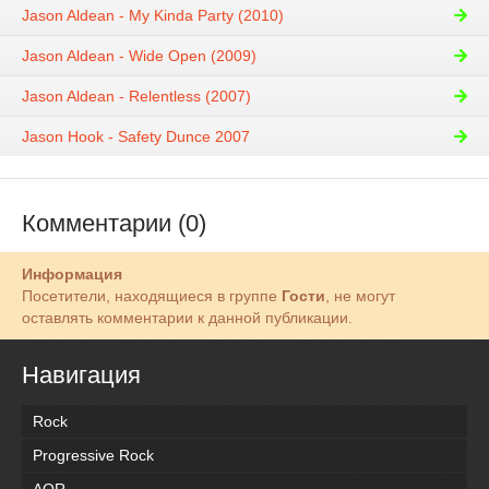
Jason Aldean - My Kinda Party (2010)
Jason Aldean - Wide Open (2009)
Jason Aldean - Relentless (2007)
Jason Hook - Safety Dunce 2007
Комментарии (0)
Информация
Посетители, находящиеся в группе
Гости
, не могут
оставлять комментарии к данной публикации.
Навигация
Rock
Progressive Rock
AOR