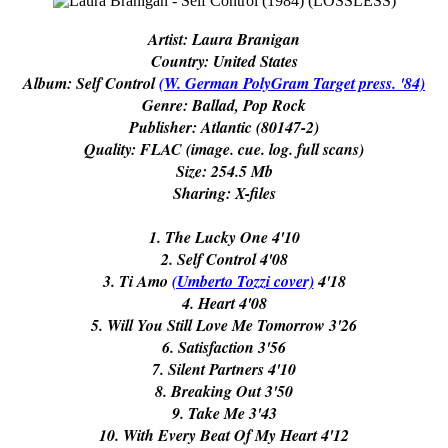
Artist:
Laura Branigan
Country:
United States
Album:
Self Control
(W. German PolyGram Target press. '84)
Genre:
Ballad, Pop Rock
Publisher:
Atlantic (80147-2)
Quality:
FLAC (image. cue. log. full scans)
Size:
254.5 Mb
Sharing:
X-files
1. The Lucky One 4'10
2. Self Control 4'08
3. Ti Amo
(Umberto Tozzi cover)
4'18
4. Heart 4'08
5. Will You Still Love Me Tomorrow 3'26
6. Satisfaction 3'56
7. Silent Partners 4'10
8. Breaking Out 3'50
9. Take Me 3'43
10. With Every Beat Of My Heart 4'12