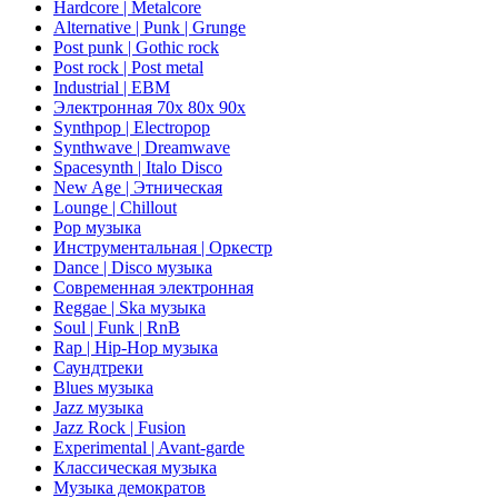
Hardcore | Metalcore
Alternative | Punk | Grunge
Post punk | Gothic rock
Post rock | Post metal
Industrial | EBM
Электронная 70х 80х 90х
Synthpop | Electropop
Synthwave | Dreamwave
Spacesynth | Italo Disco
New Age | Этническая
Lounge | Chillout
Pop музыка
Инструментальная | Оркестр
Dance | Disco музыка
Современная электронная
Reggae | Ska музыка
Soul | Funk | RnB
Rap | Hip-Hop музыка
Саундтреки
Blues музыка
Jazz музыка
Jazz Rock | Fusion
Experimental | Avant-garde
Классическая музыка
Музыка демократов