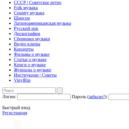
СССР | Советское ретро
Folk музыка
Country музыка
Шансон
Латиноамериканская музыка
Русский рок
Дискографии
Сборники музыки
Видео клипы
Концерты
Фильмы о музыке
Статьи о музыке
Книги о музыке
Журналы о музыке
Инструкции | Советы
VinylRip
Логин:
Пароль (
забыли?
):
Быстрый вход
Регистрация