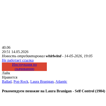
40.06
20:51 14.05.2026
Новость отредактировал
whirlwind
- 14-05-2026, 19:05
Не работает ссылка
Инструкция по
скачиванию
Лайк
Нравится
Ballad
,
Pop Rock
,
Laura Branigan
,
Atlantic
Рекомендуем похожие на
Laura Branigan - Self Control (198