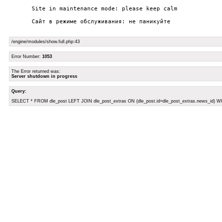
	Site in maintenance mode: please keep calm

	Сайт в режиме обслуживания: не паникуйте

/engine/modules/show.full.php:43
Error Number:
1053
The Error returned was:
Server shutdown in progress
Query:
SELECT * FROM dle_post LEFT JOIN dle_post_extras ON (dle_post.id=dle_post_extras.news_id) W