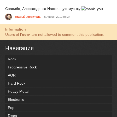
Спасибо, Александр, за Настоящую музыку
старый любитель
6 August 2012 06:34
Information
Users of
Гости
are not allowed to comment this publication.
Навигация
Rock
Progressive Rock
AOR
Hard Rock
Heavy Metal
Electronic
Pop
Disco