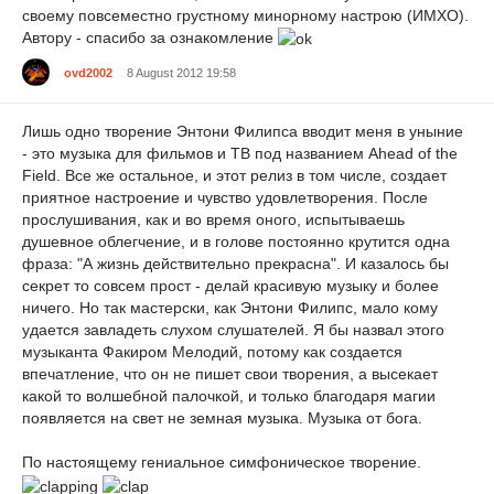
своему повсеместно грустному минорному настрою (ИМХО).
Автору - спасибо за ознакомление
ovd2002
8 August 2012 19:58
Лишь одно творение Энтони Филипса вводит меня в уныние
- это музыка для фильмов и ТВ под названием Ahead of the
Field. Все же остальное, и этот релиз в том числе, создает
приятное настроение и чувство удовлетворения. После
прослушивания, как и во время оного, испытываешь
душевное облегчение, и в голове постоянно крутится одна
фраза: "А жизнь действительно прекрасна". И казалось бы
секрет то совсем прост - делай красивую музыку и более
ничего. Но так мастерски, как Энтони Филипс, мало кому
удается завладеть слухом слушателей. Я бы назвал этого
музыканта Факиром Мелодий, потому как создается
впечатление, что он не пишет свои творения, а высекает
какой то волшебной палочкой, и только благодаря магии
появляется на свет не земная музыка. Музыка от бога.
По настоящему гениальное симфоническое творение.