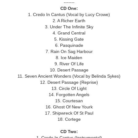
-------
CD One:
1. Credo In Cantus (Vocal by Lucy Crowe)
2. A Richer Earth
3. Under The Infinite Sky
4. Grand Central
5. Kissing Gate
6. Pasquinade
7. Rain On Sag Harbour
8. Ice Maiden
9. River Of Life
10. Desert Passage
11. Seven Ancient Wonders (Vocal by Belinda Sykes)
12. Desert Passage (Reprise)
13. Circle Of Light
14. Forgotten Angels
15. Courtesan
16. Ghost Of New Yourk
17. Shipwreck Of St Paul
18. Cortege
CD Two:
1. Credo In Cantus (Instrumental)