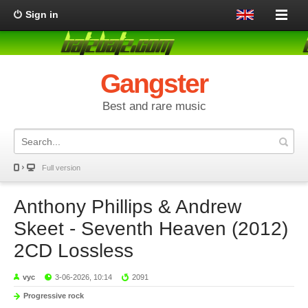
Sign in
Gangster
Best and rare music
Full version
Anthony Phillips & Andrew
Skeet - Seventh Heaven (2012)
2CD Lossless
vyc
3-06-2026, 10:14
2091
Progressive rock