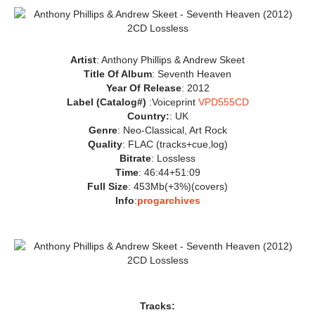
Artist
: Anthony Phillips & Andrew Skeet
Title Of Album
: Seventh Heaven
Year Of Release
: 2012
Label (Catalog#)
:Voiceprint
VPD555CD
Country:
: UK
Genre
: Neo-Classical, Art Rock
Quality
: FLAC (tracks+cue,log)
Bitrate
: Lossless
Time
: 46:44+51:09
Full Size
: 453Mb(+3%)(covers)
Info
:
progarchives
Tracks: