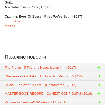
Guitar
Ara Dabandjian - Piano, Organ
Скачать Eyes Of Every - Fires We've Set​.​.​. (2017)
turbobit.net
mail.ru
Похожие новости
The Proles - If There Is Hope, It Lies In​.​.​. (2017)
Cherokee - One Take, No Dubs, No Mix​.​.​. (EP) (2017)
Solais - For What Is Lost​.​.​. (Remastered) (2017)
MASTER BOOT RECORD - C​:​\​>EDIT CONFIG​.​SYS (2016)
VentureX - VentureX B​-​Sides (Vol 1​.​) 2013