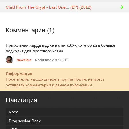
Child From The Crypt - Last One​.​.​.​ (EP) (2012)
Комментарии (1)
Прикольная харда в духе начала80-х,хотя облога больше
подходит для прогового клана.
NewKlero
6 сентября 2017 18:47
Информация
Посетители, находящиеся в группе
Гости
, не могут
оставлять комментарии к данной публикации.
Навигация
Rock
Progressive Rock