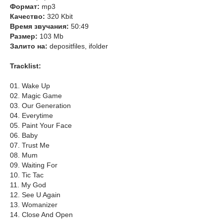
Формат:
mp3
Качество:
320 Kbit
Время звучания:
50:49
Размер:
103 Mb
Залито на:
depositfiles, ifolder
Tracklist:
01. Wake Up
02. Magic Game
03. Our Generation
04. Everytime
05. Paint Your Face
06. Baby
07. Trust Me
08. Mum
09. Waiting For
10. Tic Tac
11. My God
12. See U Again
13. Womanizer
14. Close And Open