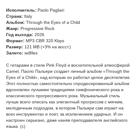
Исполнитель:
Paolo Pagliari
Страна:
Italy
Альбом:
Through the Eyes of a Child
Жанр:
Progressive Rock
Год выхода:
2026
Формат:
MP3 CBR 320 Kbps
Размер:
121 MB (+3% на восст.)
Залито:
wdfiles
С гитарами в стиле Pink Floyd и восхитительной атмосферой
Camel, Паоло Пальяри создает личный альбом «Through the
Eyes of a Child», над которым он работал целое десятилетие.
Этот полностью самостоятельно спродюсированный альбом
вдохновлен лучшими традициями симфонического рока и
классического прогрессивного рока. Музыкальный стиль
лучше всего описать как элегантный прогрессив с мягким,
мелодичным подходом, в котором Пальяри сам играет на
всех инструментах и ​​поет, за исключением ударных. И он
настроен серьезно, даже наняв преподавателя английского
языка. (c)