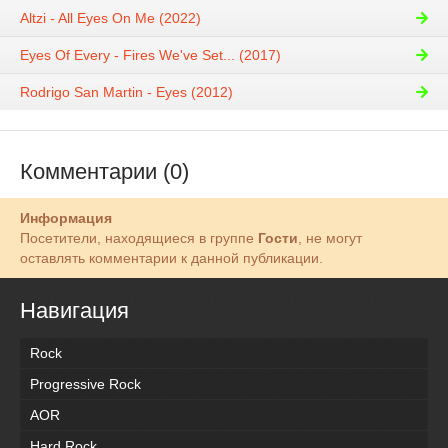
Altzi - All Eyes On Me (2022)
Eyes Of Every - Fires We've Set​... (2017)
Rodrigo San Martin - Eyes (2012)
Комментарии (0)
Информация
Посетители, находящиеся в группе
Гости
, не могут
оставлять комментарии к данной публикации.
Навигация
Rock
Progressive Rock
AOR
Hard Rock