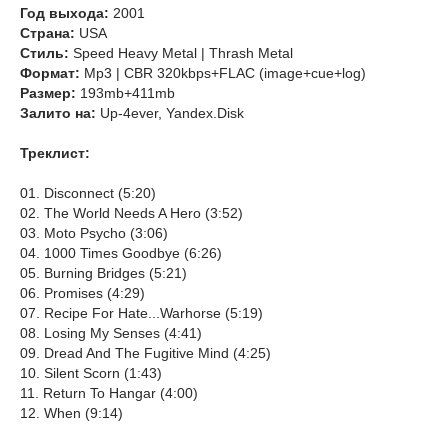
Год выхода:
2001
Страна:
USA
Стиль:
Speed Heavy Metal | Thrash Metal
Формат:
Mp3 | CBR 320kbps+FLAC (image+cue+log)
Размер:
193mb+411mb
Залито на:
Up-4ever, Yandex.Disk
Треклист:
01. Disconnect (5:20)
02. The World Needs A Hero (3:52)
03. Moto Psycho (3:06)
04. 1000 Times Goodbye (6:26)
05. Burning Bridges (5:21)
06. Promises (4:29)
07. Recipe For Hate...Warhorse (5:19)
08. Losing My Senses (4:41)
09. Dread And The Fugitive Mind (4:25)
10. Silent Scorn (1:43)
11. Return To Hangar (4:00)
12. When (9:14)