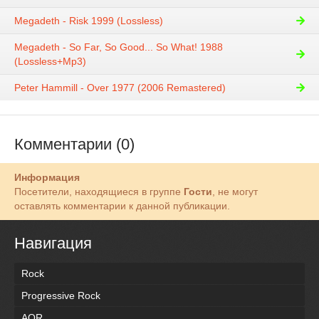
Megadeth - Risk 1999 (Lossless)
Megadeth - So Far, So Good... So What! 1988
(Lossless+Mp3)
Peter Hammill - Over 1977 (2006 Remastered)
Комментарии (0)
Информация
Посетители, находящиеся в группе
Гости
, не могут
оставлять комментарии к данной публикации.
Навигация
Rock
Progressive Rock
AOR