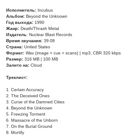
Исполнитель:
Incubus
Альбом:
Beyond the Unknown
Год выхода:
1990
Жанр:
Death/Thrash Metal
Издатель
: Nuclear Blast Records
Время звучания:
39:08
Страна:
United States
Формат:
Wav (image + cue + scans) | mp3, CBR 320 kbps
Размер:
316 MB | 100 MB
Залито на:
Сloud
Треклист:
1. Certain Accuracy
2. The Deceived Ones
3. Curse of the Damned Cities
4. Beyond the Unknown
5. Freezing Torment
6. Massacre of the Unborn
7. On the Burial Ground
8. Mortify