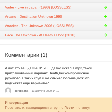
Vader - Live in Japan (1998) (LOSSLESS)
Arcane - Destination Unknown 1990
Attacker - The Unknown 2006 (LOSSLESS)
Face The Unknown - At Death's Door (2010)
Комментарии (1)
А вот это вещь,СПАСИБО!!! давно искал в mp3,такой
притрэшованный вариант Death,бескомпромисное
рубилово,я таких груп и не слыхал больше,мож кто
подскажет еще варианты?
4ereppaha
13 августа 2009 14:19
Информация
Посетители, находящиеся в группе
Гости
, не могут