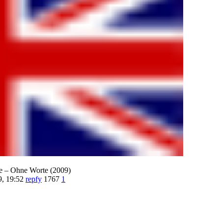
te – Ohne Worte (2009)
, 19:52
repfy
1767
1