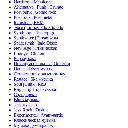
Hardcore | Metalcore
Alternative | Punk | Grunge
Post punk | Gothic rock
Post rock | Post metal
Industrial | EBM
Электронная 70х 80х 90х
Synthpop | Electropop
Synthwave | Dreamwave
Spacesynth | Italo Disco
New Age | Этническая
Lounge | Chillout
Pop музыка
Инструментальная | Оркестр
Dance | Disco музыка
Современная электронная
Reggae | Ska музыка
Soul | Funk | RnB
Rap | Hip-Hop музыка
Саундтреки
Blues музыка
Jazz музыка
Jazz Rock | Fusion
Experimental | Avant-garde
Классическая музыка
Музыка демократов