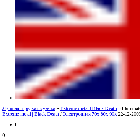
Лучшая и редкая музыка
»
Extreme metal | Black Death
» Illumina
Extreme metal | Black Death
/
Электронная 70х 80х 90х
22-12-2009
0
0