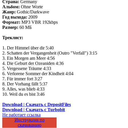
Страна:
Germany
Альбом:
Ohne Worte
Жанр:
Gothic/Darkwave
Год выхода:
2009
Формат:
MP3 VBR 192kbps
Размер:
60 МБ
Треклист:
1. Der Himmel über dir 5:40
2. Schatten der Vergangenheit (Outro "Verfall") 3:15
3. Ein Morgen am Meer 4:56
4. Die Geburt der Ozeaniden 4:36
5. Vergessene Träume 4:33
6. Verlorene Sommer der Kindheit 4:04
7. Für immer fort 3:27
8. Der Vorhang fällt 5:37
9. Alles, was blieb 4:33
10. Weil du es bist 3:46
Download | Скачать с DepositFiles
Download | Скачать с Turbobit
Не работает ссылка
Инструкция по
скачиванию