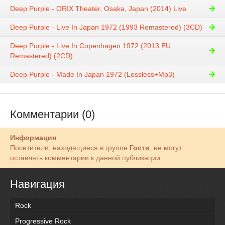
Deep Purple - ORIX Theater, Osaka, Japan (2014) Live
Deep Purple - Live In Japan 1972 (1993 Remastered) (3CD)
Deep Purple - Live In Copenhagen 1972 (2013 EU
Remastered) (2CD)
Deep Purple - Made In Japan 1972 (Lossless+Mp3)
Комментарии (0)
Информация
Посетители, находящиеся в группе
Гости
, не могут
оставлять комментарии к данной публикации.
Навигация
Rock
Progressive Rock