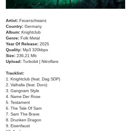
Artist:
Feuerschwanz
Country:
Germany
Album:
Knightclub
Genre:
Folk Metal
Year Of Release:
2025
Quality:
Mp3 320kbps
Size:
236,21 Mb
Upload:
Turbobit | Nitroflare
Tracklist:
1. Knightclub (feat. Dag SDP)
2. Valhalla (feat. Doro)
3. Gangnam Style
4. Name Der Rose
5. Testament
6. The Tale Of Sam
7. Sam The Brave
8. Drunken Dragon
9. Eisenfaust