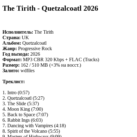
The Tirith - Quetzalcoatl 2026
Исполнитель:
The Tirith
Страна:
UK
Альбом:
Quetzalcoatl
Жанр:
Progressive Rock
Год выхода:
2026
Формат:
MP3 CBR 320 Kbps + FLAC (Tracks)
Размер:
162 / 510 MB (+3% на восст.)
Залито:
wdfiles
Треклист:
1. Intro (0:57)
2. Quetzalcoatl (5:27)
3. The Slide (5:37)
4. Moon King (7:00)
5. Back to Space (7:07)
6. Rabbit Ings (6:03)
7. Dancing with Vampires (4:18)
8. Spirit of the Volcano (5:55)
9. Masters of Highways (9:09)