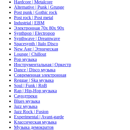
Hardcore | Metalcore
Alternative | Punk | Grunge
Post punk | Gothic rock
Post rock | Post metal
Industrial | EBM
Электронная 70х 80х 90х
Synthpop | Electropop
Synthwave | Dreamwave
Spacesynth | Italo Disco
New Age | Этническая
Lounge | Chillout
Pop музыка
Инструментальная | Оркестр
Dance | Disco музыка
Современная электронная
Reggae | Ska музыка
Soul | Funk | RnB
Rap | Hip-Hop музыка
Саундтреки
Blues музыка
Jazz музыка
Jazz Rock | Fusion
Experimental | Avant-garde
Классическая музыка
Музыка демократов